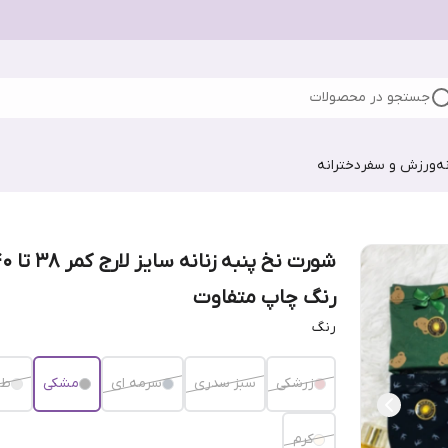
جستجو در محصولات
ه
ورزش و سفر
دخترانه
رنگ چاپ متفاوت
رنگ
زرشکی
سبز سدری
سرمه ای
مشکی
طو
کرم