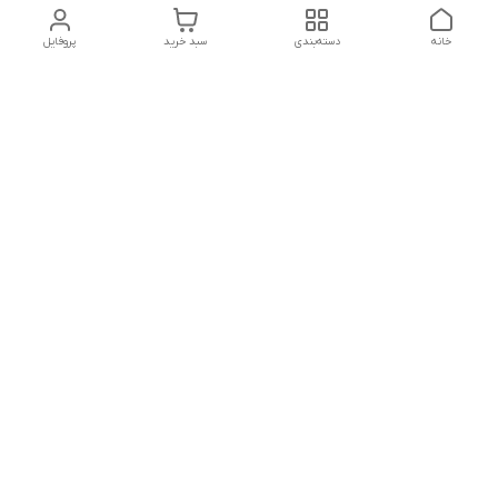
خانه
دسته‌بندی
سبد خرید
پروفایل
دسترسی سریع
تماس با ما
شکایات
درباره ما
قوانین و مقررات
سیاست حریم خصوصی
ارسال سریع و امن به سراسر کشور
تضمین کیفیت و قیمت مناسب
پاسخگویی از ساعت ۹ تا ۱۱ ظهر