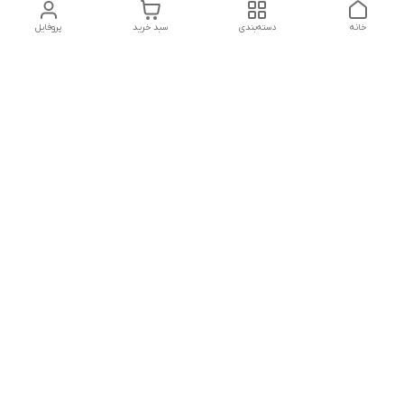
خانه
دسته‌بندی
سبد خرید
پروفایل
دسترسی سریع
تماس با ما
شکایات
درباره ما
قوانین و مقررات
سیاست حریم خصوصی
ارسال سریع و امن به سراسر کشور
تضمین کیفیت و قیمت مناسب
پاسخگویی از ساعت ۹ تا ۱۱ ظهر