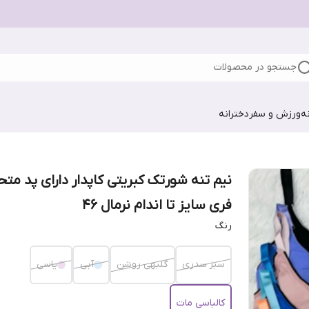
جستجو در محصولات
ه
ورزش و سفر
دخترانه
نیم تنه شورتک کبریتی کاپدار دارای پد متح
فری سایز تا اندام نرمال ۴۶
رنگ
سبز سدری
گلبهی روشن
آبی
یاسی
کالباسی مات